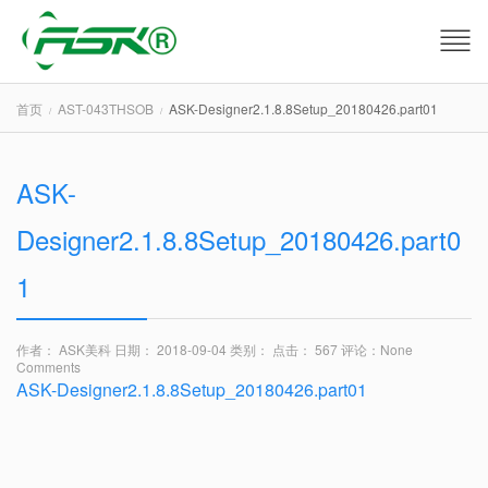
首页
AST-043THSOB
ASK-Designer2.1.8.8Setup_20180426.part01
ASK-
Designer2.1.8.8Setup_20180426.part0
1
作者： ASK美科
日期： 2018-09-04
类别：
点击： 567
评论：
None
Comments
ASK-Designer2.1.8.8Setup_20180426.part01