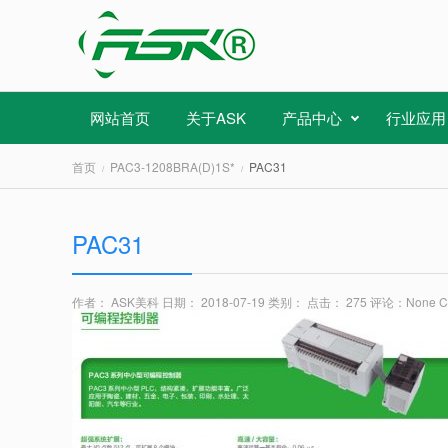
网站首页
关于ASK
产品中心
行业应用
首页
PAC3-1208BRA(D)1S*
PAC31
PAC31
作者： ASK美科
日期： 2018-07-19
类别：
点击： 275
评论：
None 