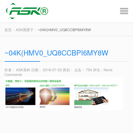
首页
ASK黑匣子
~04K(HMV0_UQ8CCBPI6MY8W
~04K(HMV0_UQ8CCBPI6MY8W
作者： ASK美科
日期： 2018-07-23
类别：
点击： 754
评论：
None
Comments