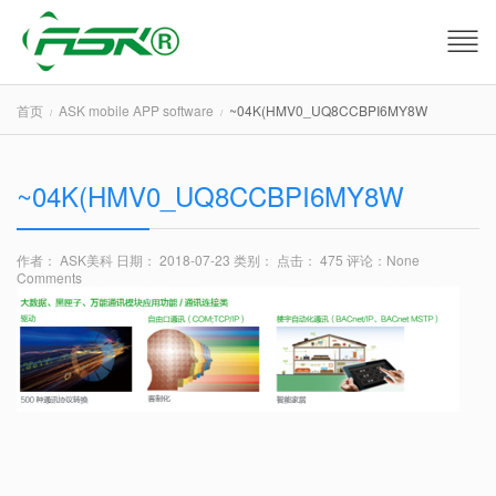
首页
ASK mobile APP software
~04K(HMV0_UQ8CCBPI6MY8W
~04K(HMV0_UQ8CCBPI6MY8W
作者： ASK美科
日期： 2018-07-23
类别：
点击： 475
评论：
None
Comments