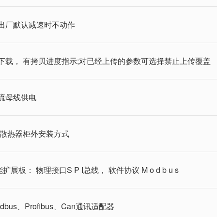
出厂默认减速时不动作
下载， 有拷贝进度指示;对已经上传的参数可选择禁止上传覆盖
流母线供电
持散热器柜外安装方式
板： 物理接口S P I总线， 软件协议 M o d b u s
us、Profibus、Can通讯适配器