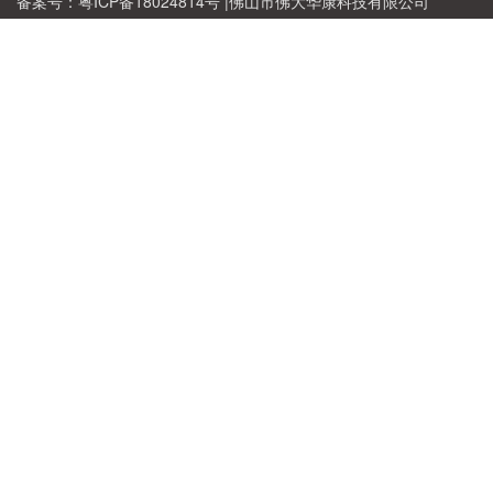
备案号：
粤ICP备18024814号
|佛山市佛大华康科技有限公司