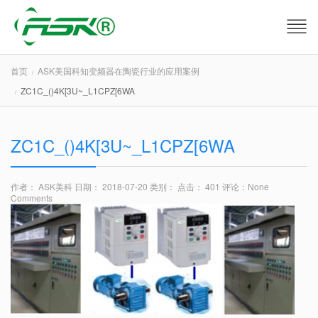
首页
ASK美国科知变频器在陶瓷行业的应用案例
ZC1C_()4K[3U~_L1CPZ[6WA
ZC1C_()4K[3U~_L1CPZ[6WA
作者： ASK美科
日期： 2018-07-20
类别：
点击： 401
评论：
None
Comments