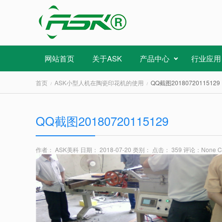
网站首页
关于ASK
产品中心
行业应用
首页
ASK小型人机在陶瓷印花机的使用
QQ截图20180720115129
QQ截图20180720115129
作者： ASK美科
日期： 2018-07-20
类别：
点击： 359
评论：
None 